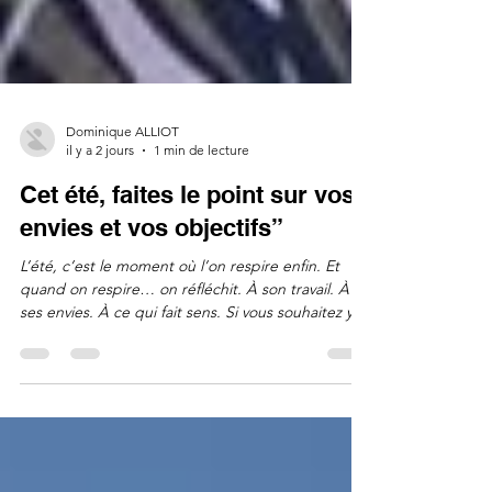
Dominique ALLIOT
il y a 2 jours
1 min de lecture
Cet été, faites le point sur vos
envies et vos objectifs”
L’été, c’est le moment où l’on respire enfin. Et
quand on respire… on réfléchit. À son travail. À
ses envies. À ce qui fait sens. Si vous souhaitez y
voir plus clair, un échange peut vous aider à
structurer vos idées en toute simplicité. Cet été,
faites le point sur vos envies et vos objectifs. 📞 06
08570447 📧 da@groupe-alliot-consulting.fr
#bilanDeCompétences
#reconversionProfessionnelle