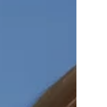
#coachingProfessionnel #CoForCo #Laruscade
#LaRocheChalais #Libourne #HautsDeGironde