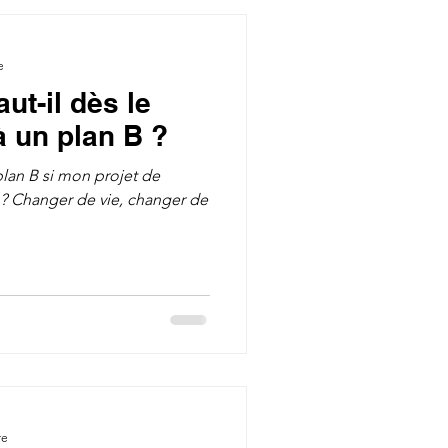
e
ut-il dès le
à un plan B ?
lan B si mon projet de
? Changer de vie, changer de
re