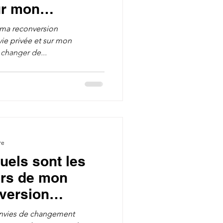
ur mon
 ma reconversion
vie privée et sur mon
changer de...
re
uels sont les
ers de mon
nversion
e ?
envies de changement