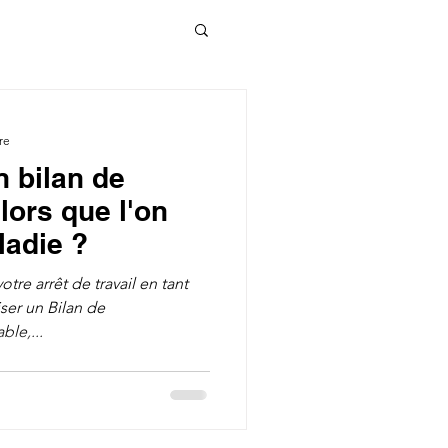
re
n bilan de
ors que l'on
ladie ?
tre arrêt de travail en tant
ser un Bilan de
le,...