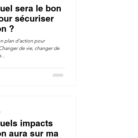
uel sera le bon
our sécuriser
on ?
on plan d’action pour
 Changer de vie, changer de
...
e
Quels impacts
on aura sur ma