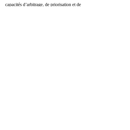
capacités d’arbitrage, de priorisation et de 
régulation managériale.
3 
Accompagnement VAE 
: valoriser les 
compétences réelles, stabiliser les parcours 
et renforcer l’engagement.
#FidélisationDesTalents
#ManagementResponsable
#RH2025
#OrganisationSoutenables
#TrajectoiresProfessionnelles
#EngagementCollaborateurs
#MobilitéInterne
#Compétences
#CoachingProfessionnel
#BilanDeCompétences
#VAE
#GACCoForCo
Coaching