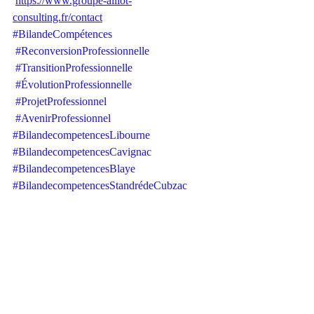
https://www.groupe-alliot-
consulting.fr/contact
#BilandeCompétences
#ReconversionProfessionnelle
#TransitionProfessionnelle
#ÉvolutionProfessionnelle
#ProjetProfessionnel
#AvenirProfessionnel
#BilandecompetencesLibourne
#BilandecompetencesCavignac
#BilandecompetencesBlaye
#BilandecompetencesStandrédeCubzac